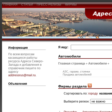
ГЛАВНАЯ
СТАТЬИ
ПРЕСС-РЕЛИЗЫ
ФИРМЫ
Я ищу:
Информация
По всем вопросам
Автомобили
касающихся работы
ресурса Адреса Северо-
Главная страница
Автомобили
Запада и добавления в
справочник пишите по
адресу
АЗС, гаражи, стоянки
Продажа автомобилей
addressrus@mail.ru
.
Объявления
Фирмы раздела
Сортировать по:
городу
названи
Выберите регион:
Роснефть — Автодорога Костому
1.