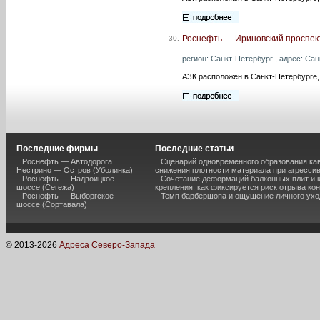
Роснефть — Ириновский проспект
30.
регион: Санкт-Петербург , адрес: Сан
АЗК расположен в Санкт-Петербурге,
Последние фирмы
Последние статьи
Роснефть — Автодорога
Сценарий одновременного образования кав
Нестрино — Остров (Уболинка)
снижения плотности материала при агресси
Роснефть — Надвоицкое
Сочетание деформаций балконных плит и 
шоссе (Сегежа)
крепления: как фиксируется риск отрыва к
Роснефть — Выборгское
Темп барбершопа и ощущение личного ухо
шоссе (Сортавала)
© 2013-
2026
Адреса Северо-Запада