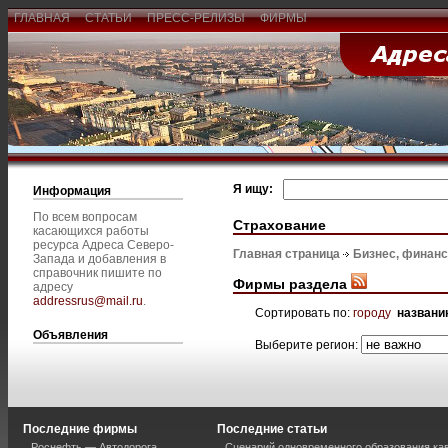
ГЛАВНАЯ
СТАТЬИ
ПРЕСС-РЕЛИЗЫ
ФИРМЫ
Я ищу:
Информация
По всем вопросам
Страхование
касающихся работы
ресурса Адреса Северо-
Главная страница
Бизнес, финан
Запада и добавления в
справочник пишите по
Фирмы раздела
адресу
addressrus@mail.ru
.
Сортировать по:
городу
названи
Объявления
Выберите регион:
Последние фирмы
Последние статьи
Роснефть — Автодорога
Сценарий одновременного образования кав