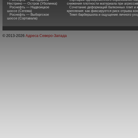
Нестрино — Остров (Уболинка)
снижения плотности материала при агресси
Роснефть — Надвоицкое
Сочетание деформаций балконных плит и 
шоссе (Сегежа)
крепления: как фиксируется риск отрыва к
Роснефть — Выборгское
Темп барбершопа и ощущение личного ухо
шоссе (Сортавала)
© 2013-
2026
Адреса Северо-Запада