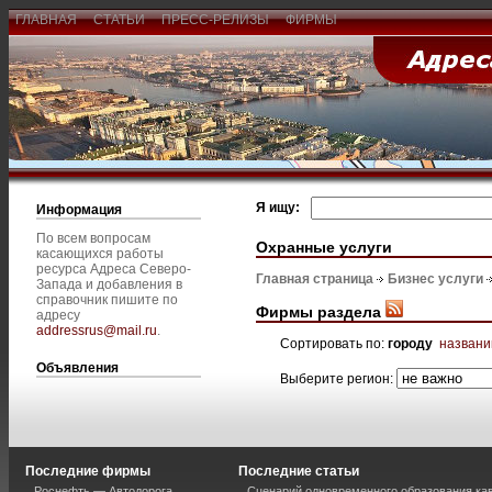
ГЛАВНАЯ
СТАТЬИ
ПРЕСС-РЕЛИЗЫ
ФИРМЫ
Я ищу:
Информация
По всем вопросам
Охранные услуги
касающихся работы
ресурса Адреса Северо-
Главная страница
Бизнес услуги
Запада и добавления в
справочник пишите по
Фирмы раздела
адресу
addressrus@mail.ru
.
Сортировать по:
городу
назван
Объявления
Выберите регион:
Последние фирмы
Последние статьи
Роснефть — Автодорога
Сценарий одновременного образования кав