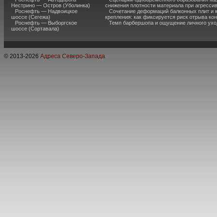
Нестрино — Остров (Уболинка)
снижения плотности материала при агресси
Роснефть — Надвоицкое
Сочетание деформаций балконных плит и 
шоссе (Сегежа)
крепления: как фиксируется риск отрыва к
Роснефть — Выборгское
Темп барбершопа и ощущение личного ухо
шоссе (Сортавала)
© 2013-
2026
Адреса Северо-Запада