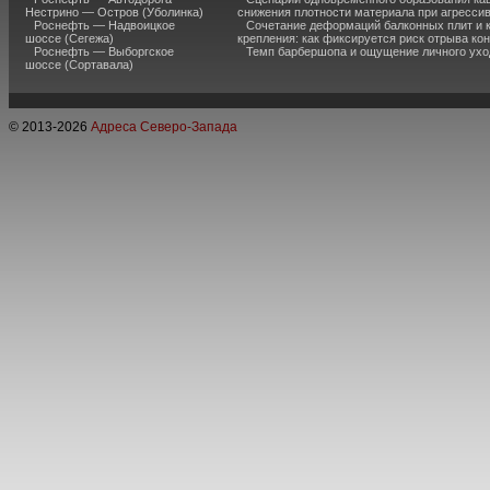
Нестрино — Остров (Уболинка)
снижения плотности материала при агресси
Роснефть — Надвоицкое
Сочетание деформаций балконных плит и 
шоссе (Сегежа)
крепления: как фиксируется риск отрыва к
Роснефть — Выборгское
Темп барбершопа и ощущение личного ухо
шоссе (Сортавала)
© 2013-
2026
Адреса Северо-Запада