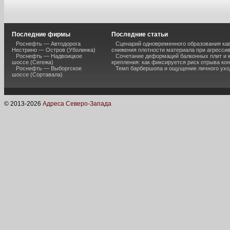
Последние фирмы
Последние статьи
Роснефть — Автодорога
Сценарий одновременного образования кав
Нестрино — Остров (Уболинка)
снижения плотности материала при агресси
Роснефть — Надвоицкое
Сочетание деформаций балконных плит и 
шоссе (Сегежа)
крепления: как фиксируется риск отрыва к
Роснефть — Выборгское
Темп барбершопа и ощущение личного ухо
шоссе (Сортавала)
© 2013-
2026
Адреса Северо-Запада