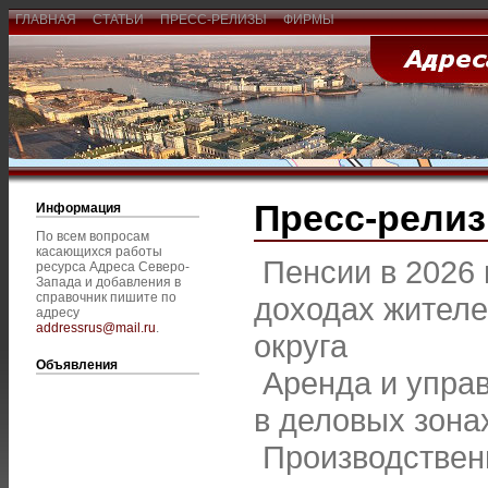
ГЛАВНАЯ
СТАТЬИ
ПРЕСС-РЕЛИЗЫ
ФИРМЫ
Пресс-рели
Информация
По всем вопросам
касающихся работы
Пенсии в 2026 
ресурса Адреса Северо-
Запада и добавления в
справочник пишите по
доходах жител
адресу
addressrus@mail.ru
.
округа
Объявления
Аренда и упра
в деловых зона
Производствен