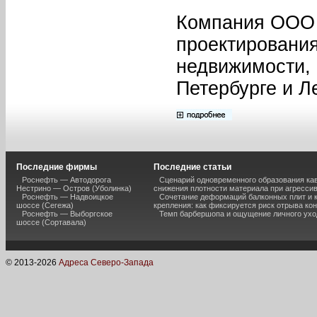
Компания ООО 
проектирования
недвижимости, 
Петербурге и Л
Последние фирмы
Последние статьи
Роснефть — Автодорога
Сценарий одновременного образования кав
Нестрино — Остров (Уболинка)
снижения плотности материала при агресси
Роснефть — Надвоицкое
Сочетание деформаций балконных плит и 
шоссе (Сегежа)
крепления: как фиксируется риск отрыва к
Роснефть — Выборгское
Темп барбершопа и ощущение личного ухо
шоссе (Сортавала)
© 2013-
2026
Адреса Северо-Запада