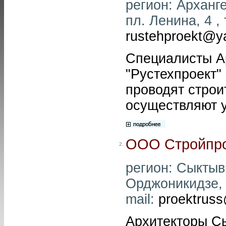
регион: Арханге
пл. Ленина, 4 , 
rustehproekt@y
Специалисты А
"Рустехпроект"
проводят строи
осуществляют у
ООО Стройпро
2.
регион: Сыктывк
Орджоникидзе, 4
mail:
proektrus
Архитекторы С