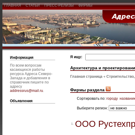
ГЛАВНАЯ
СТАТЬИ
ПРЕСС-РЕЛИЗЫ
ФИРМЫ
Я ищу:
Информация
По всем вопросам
Архитектура и проектирован
касающихся работы
ресурса Адреса Северо-
Главная страница
Строительство
Запада и добавления в
справочник пишите по
адресу
Фирмы раздела
addressrus@mail.ru
.
Сортировать по:
городу
названи
Объявления
Выберите регион:
ООО Рустехпр
1.