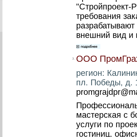
"Стройпроект-Р
требования зак
разрабатывают 
внешний вид и 
ООО ПромГра
3.
регион: Калинин
пл. Победы, д. 
promgrajdpr@ma
Профессиональ
мастерская с б
услуги по прое
гостиниц, офисн