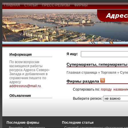
ГЛАВНАЯ
СТАТЬИ
ПРЕСС-РЕЛИЗЫ
ФИРМЫ
Я ищу:
Информация
По всем вопросам
Супермаркеты, гипермаркеты
касающихся работы
ресурса Адреса Северо-
Главная страница
Торговля
Супе
Запада и добавления в
справочник пишите по
Фирмы раздела
адресу
addressrus@mail.ru
.
Сортировать по:
городу
названи
Объявления
Выберите регион:
Последние фирмы
Последние статьи
Роснефть — Автодорога
Сценарий одновременного образования кав