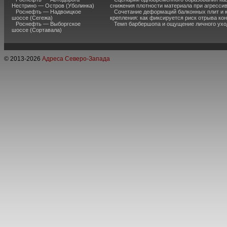
Нестрино — Остров (Уболинка)
снижения плотности материала при агресси
Роснефть — Надвоицкое
Сочетание деформаций балконных плит и 
шоссе (Сегежа)
крепления: как фиксируется риск отрыва к
Роснефть — Выборгское
Темп барбершопа и ощущение личного ухо
шоссе (Сортавала)
© 2013-
2026
Адреса Северо-Запада