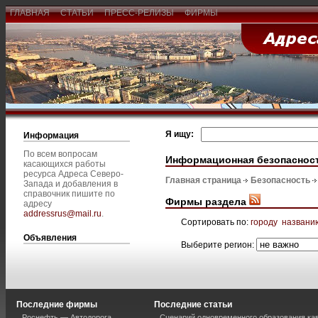
ГЛАВНАЯ
СТАТЬИ
ПРЕСС-РЕЛИЗЫ
ФИРМЫ
Я ищу:
Информация
По всем вопросам
Информационная безопаснос
касающихся работы
ресурса Адреса Северо-
Главная страница
Безопасность
Запада и добавления в
справочник пишите по
Фирмы раздела
адресу
addressrus@mail.ru
.
Сортировать по:
городу
названи
Объявления
Выберите регион:
Последние фирмы
Последние статьи
Роснефть — Автодорога
Сценарий одновременного образования кав