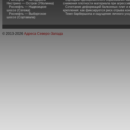
Нестрино — Остров (Уболинка)
снижения плотности материала при агресси
Роснефть — Надвоицкое
Сочетание деформаций балконных плит и 
шоссе (Сегежа)
крепления: как фиксируется риск отрыва к
Роснефть — Выборгское
Темп барбершопа и ощущение личного ухо
шоссе (Сортавала)
© 2013-
2026
Адреса Северо-Запада