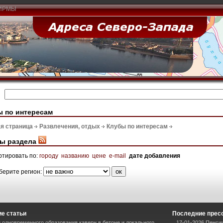
ИРМЫ
 по интересам
я страница
Развлечения, отдых
Клубы по интересам
ы раздела
ртировать по:
городу
названию
цене
e-mail
дате добавления
берите регион:
е статьи
Последние прес
 одновременного образования каверн в бетоне и локального
17-01-2026 Пенсии