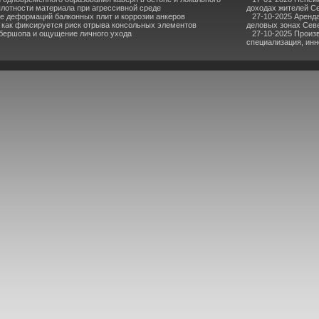
лотности материала при агрессивной среде
доходах жителей С
е деформаций балконных плит и коррозии анкеров
27-10-2025 Аренд
 как фиксируется риск отрыва консольных элементов
деловых зонах Сев
бершопа и ощущение личного ухода
27-10-2025 Произ
специализация, инн