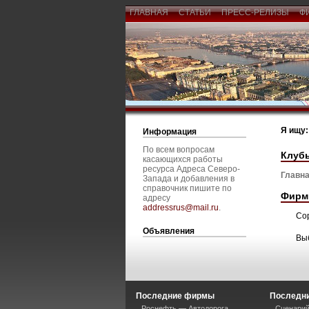
ГЛАВНАЯ
СТАТЬИ
ПРЕСС-РЕЛИЗЫ
Ф
Я ищу:
Информация
По всем вопросам
Клубы
касающихся работы
ресурса Адреса Северо-
Главна
Запада и добавления в
справочник пишите по
Фирм
адресу
addressrus@mail.ru
.
Со
Объявления
Вы
Последние фирмы
Последни
Роснефть — Автодорога
Сценарий