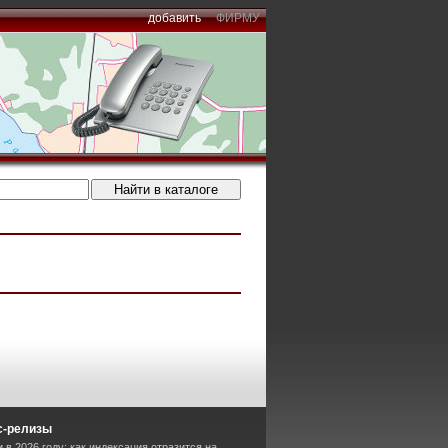
добавить
ФИРМУ
с-релизы
 в 2026 году: как индексация отразится на