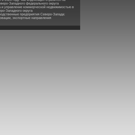
еверо-Западного федерального округа
а и управление коммерческой недвижимостью в
еро-Западного округа
водственные предприятия Северо-Запада:
овации, экспортные направления