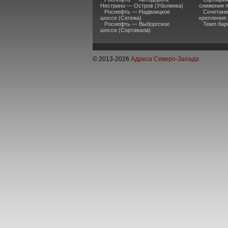
Нестрино — Остров (Уболинка)
снижения п
Роснефть — Надвоицкое
Сочетани
шоссе (Сегежа)
крепления:
Роснефть — Выборгское
Темп бар
шоссе (Сортавала)
© 2013-
2026
Адреса Северо-Запада